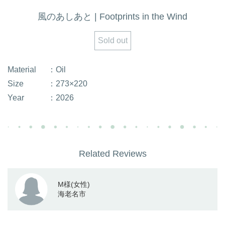
風のあしあと | Footprints in the Wind
Sold out
Material
：Oil
Size
：273×220
Year
：2026
Related Reviews
M様(女性)
海老名市