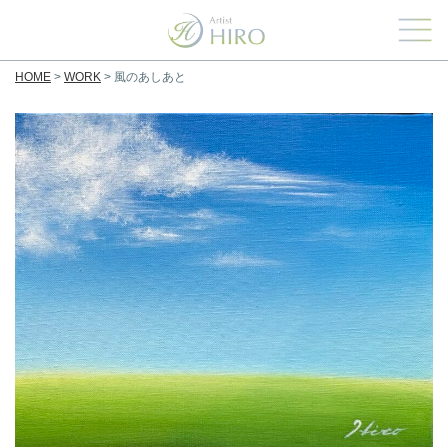
HOME
>
WORK
>
風のあしあと