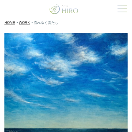
HOME
>
WORK
>
流れゆく雲たち